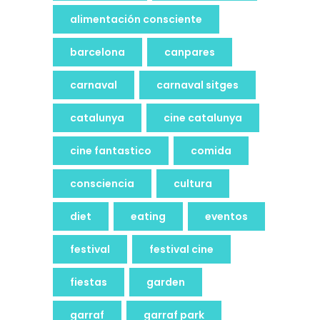
alimentación consciente
barcelona
canpares
carnaval
carnaval sitges
catalunya
cine catalunya
cine fantastico
comida
consciencia
cultura
diet
eating
eventos
festival
festival cine
fiestas
garden
garraf
garraf park