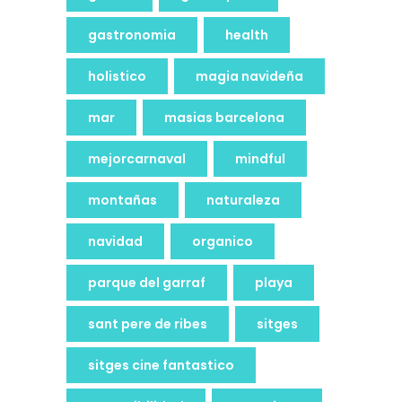
gastronomia
health
holistico
magia navideña
mar
masias barcelona
mejorcarnaval
mindful
montañas
naturaleza
navidad
organico
parque del garraf
playa
sant pere de ribes
sitges
sitges cine fantastico