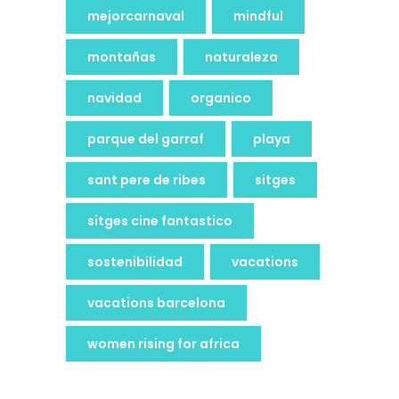
mejorcarnaval
mindful
montañas
naturaleza
navidad
organico
parque del garraf
playa
sant pere de ribes
sitges
sitges cine fantastico
sostenibilidad
vacations
vacations barcelona
women rising for africa