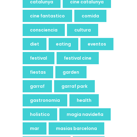
catalunya
cine catalunya
cine fantastico
comida
consciencia
cultura
diet
eating
eventos
festival
festival cine
fiestas
garden
garraf
garraf park
gastronomia
health
holistico
magia navideña
mar
masias barcelona