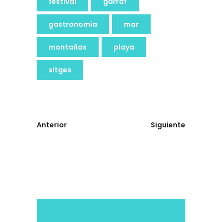
festival
garraf
gastronomia
mar
montañas
playa
sitges
Anterior
Siguiente