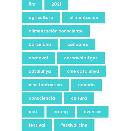
8m
2021
agricultura
alimentación
alimentación consciente
barcelona
canpares
carnaval
carnaval sitges
catalunya
cine catalunya
cine fantastico
comida
consciencia
cultura
diet
eating
eventos
festival
festival cine