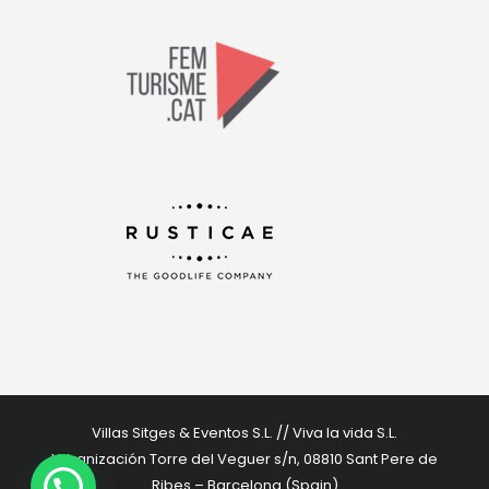
Villas Sitges & Eventos S.L. // Viva la vida S.L.
Urbanización Torre del Veguer s/n, 08810 Sant Pere de
Ribes – Barcelona (Spain)