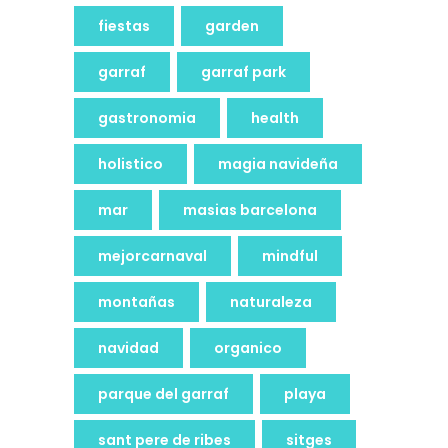
fiestas
garden
garraf
garraf park
gastronomia
health
holistico
magia navideña
mar
masias barcelona
mejorcarnaval
mindful
montañas
naturaleza
navidad
organico
parque del garraf
playa
sant pere de ribes
sitges