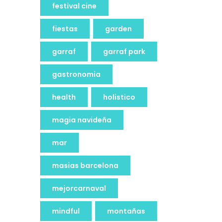
festival cine
fiestas
garden
garraf
garraf park
gastronomia
health
holistico
magia navideña
mar
masias barcelona
mejorcarnaval
mindful
montañas