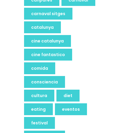
canpares
carnaval
carnaval sitges
catalunya
cine catalunya
cine fantastico
comida
consciencia
cultura
diet
eating
eventos
festival