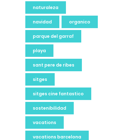
naturaleza
navidad
organico
parque del garraf
playa
sant pere de ribes
sitges
sitges cine fantastico
sostenibilidad
vacations
vacations barcelona