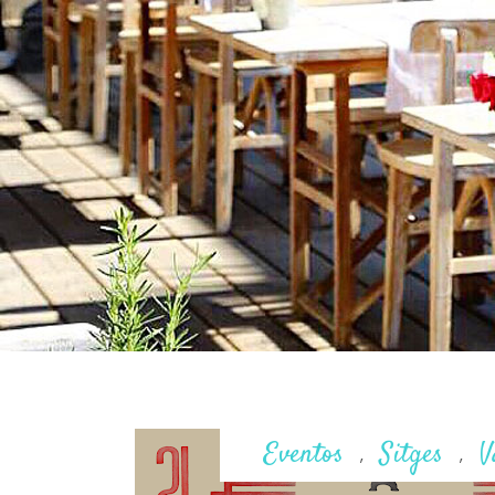
Eventos
Sitges
V
,
,