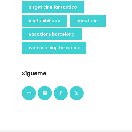
sitges cine fantastico
sostenibilidad
vacations
vacations barcelona
women rising for africa
Sígueme