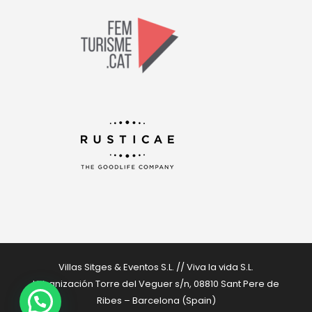
Villas Sitges & Eventos S.L. // Viva la vida S.L.
Urbanización Torre del Veguer s/n, 08810 Sant Pere de
Ribes – Barcelona (Spain)