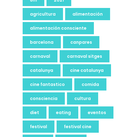
8m
2021
agricultura
alimentación
alimentación consciente
barcelona
canpares
carnaval
carnaval sitges
catalunya
cine catalunya
cine fantastico
comida
consciencia
cultura
diet
eating
eventos
festival
festival cine