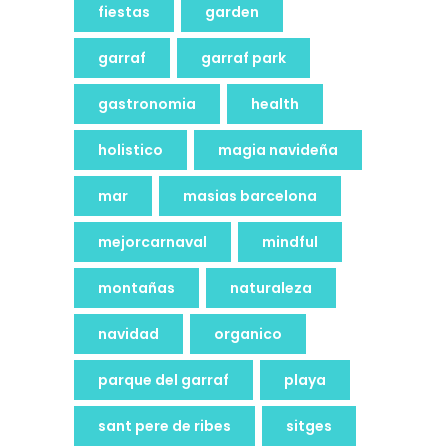
fiestas
garden
garraf
garraf park
gastronomia
health
holistico
magia navideña
mar
masias barcelona
mejorcarnaval
mindful
montañas
naturaleza
navidad
organico
parque del garraf
playa
sant pere de ribes
sitges