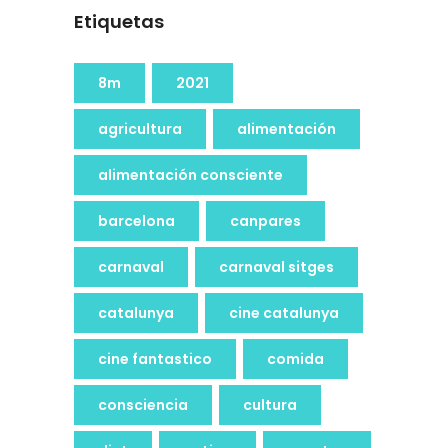
Etiquetas
8m
2021
agricultura
alimentación
alimentación consciente
barcelona
canpares
carnaval
carnaval sitges
catalunya
cine catalunya
cine fantastico
comida
consciencia
cultura