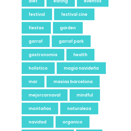
diet
eating
eventos
festival
festival cine
fiestas
garden
garraf
garraf park
gastronomia
health
holistico
magia navideña
mar
masias barcelona
mejorcarnaval
mindful
montañas
naturaleza
navidad
organico