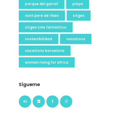
parque del garraf
playa
sant pere de ribes
sitges
sitges cine fantastico
sostenibilidad
vacations
vacations barcelona
women rising for africa
Sígueme