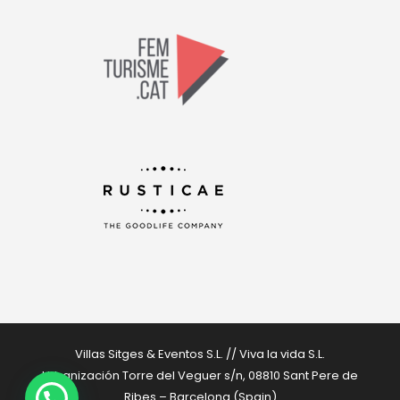
Villas Sitges & Eventos S.L. // Viva la vida S.L.
Urbanización Torre del Veguer s/n, 08810 Sant Pere de
Ribes – Barcelona (Spain)