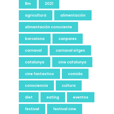
8m
2021
agricultura
alimentación
alimentación consciente
barcelona
canpares
carnaval
carnaval sitges
catalunya
cine catalunya
cine fantastico
comida
consciencia
cultura
diet
eating
eventos
festival
festival cine