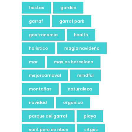
fiestas
garden
garraf
garraf park
gastronomia
health
holistico
magia navideña
mar
masias barcelona
mejorcarnaval
mindful
montañas
naturaleza
navidad
organico
parque del garraf
playa
sant pere de ribes
sitges