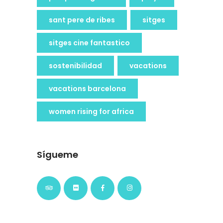
sant pere de ribes
sitges
sitges cine fantastico
sostenibilidad
vacations
vacations barcelona
women rising for africa
Sígueme