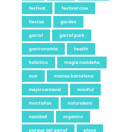
festival
festival cine
fiestas
garden
garraf
garraf park
gastronomia
health
holistico
magia navideña
mar
masias barcelona
mejorcarnaval
mindful
montañas
naturaleza
navidad
organico
parque del garraf
playa