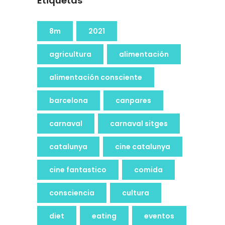
Etiquetas
8m
2021
agricultura
alimentación
alimentación consciente
barcelona
canpares
carnaval
carnaval sitges
catalunya
cine catalunya
cine fantastico
comida
consciencia
cultura
diet
eating
eventos