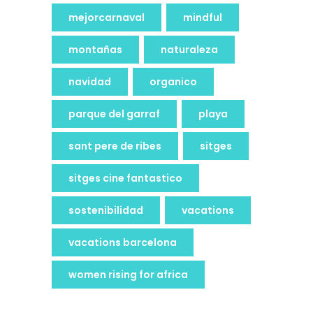
mejorcarnaval
mindful
montañas
naturaleza
navidad
organico
parque del garraf
playa
sant pere de ribes
sitges
sitges cine fantastico
sostenibilidad
vacations
vacations barcelona
women rising for africa