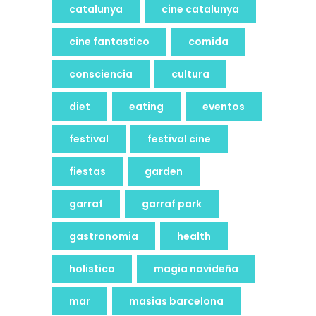
catalunya
cine catalunya
cine fantastico
comida
consciencia
cultura
diet
eating
eventos
festival
festival cine
fiestas
garden
garraf
garraf park
gastronomia
health
holistico
magia navideña
mar
masias barcelona