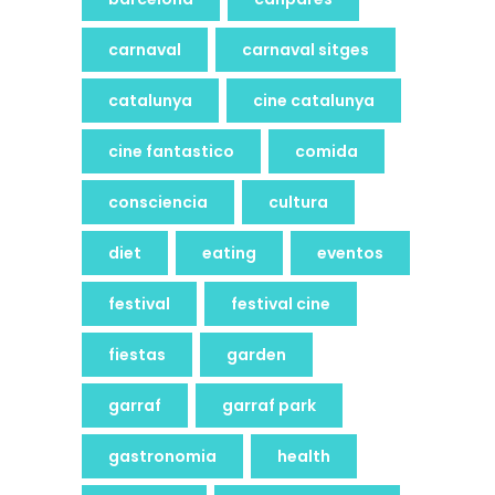
carnaval
carnaval sitges
catalunya
cine catalunya
cine fantastico
comida
consciencia
cultura
diet
eating
eventos
festival
festival cine
fiestas
garden
garraf
garraf park
gastronomia
health