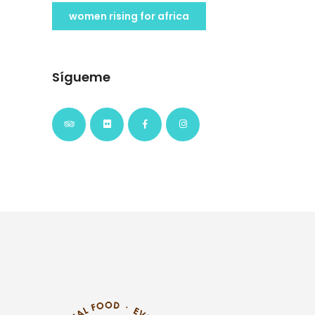
women rising for africa
Sígueme