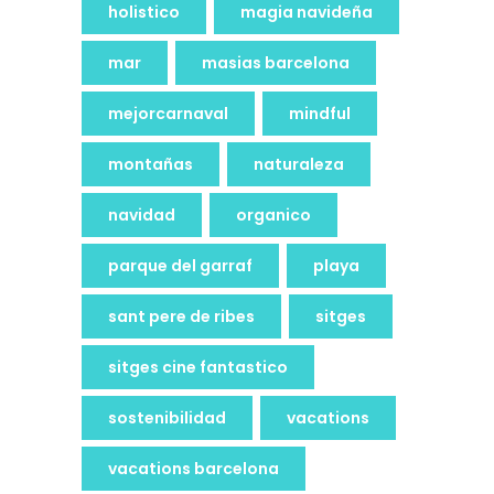
holistico
magia navideña
mar
masias barcelona
mejorcarnaval
mindful
montañas
naturaleza
navidad
organico
parque del garraf
playa
sant pere de ribes
sitges
sitges cine fantastico
sostenibilidad
vacations
vacations barcelona