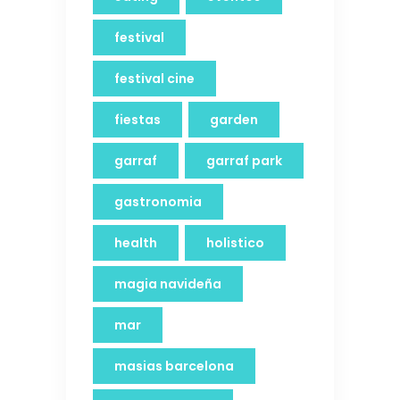
festival
festival cine
fiestas
garden
garraf
garraf park
gastronomia
health
holistico
magia navideña
mar
masias barcelona