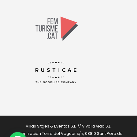
Villas Sitges & Eventos S.L. // Viva la vida S.L.
Urbanización Torre del Veguer s/n, 08810 Sant Pere de