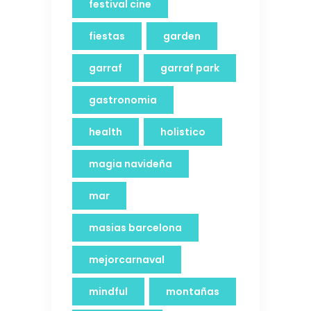
festival cine
fiestas
garden
garraf
garraf park
gastronomia
health
holistico
magia navideña
mar
masias barcelona
mejorcarnaval
mindful
montañas