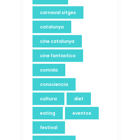
carnaval sitges
catalunya
cine catalunya
cine fantastico
comida
consciencia
cultura
diet
eating
eventos
festival