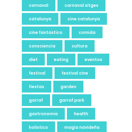
carnaval
carnaval sitges
catalunya
cine catalunya
cine fantastico
comida
consciencia
cultura
diet
eating
eventos
festival
festival cine
fiestas
garden
garraf
garraf park
gastronomia
health
holistico
magia navideña