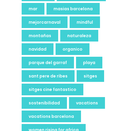
mar
masias barcelona
mejorcarnaval
mindful
montañas
naturaleza
navidad
organico
parque del garraf
playa
sant pere de ribes
sitges
sitges cine fantastico
sostenibilidad
vacations
vacations barcelona
women rising for africa